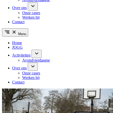
Over ons
Onze cases
Werken bij
Contact
Menu
Home
JOGG
Activiteiten
Avondvierdaagse
Over ons
Onze cases
Werken bij
Contact