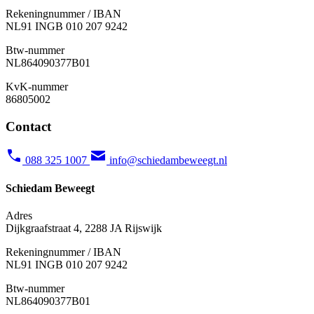
Rekeningnummer / IBAN
NL91 INGB 010 207 9242
Btw-nummer
NL
864090377B01
KvK-nummer
86805002
Contact
088 325 1007
info@schiedambeweegt.nl
Schiedam Beweegt
Adres
Dijkgraafstraat 4, 2288 JA Rijswijk
Rekeningnummer / IBAN
NL91 INGB 010 207 9242
Btw-nummer
NL
864090377B01