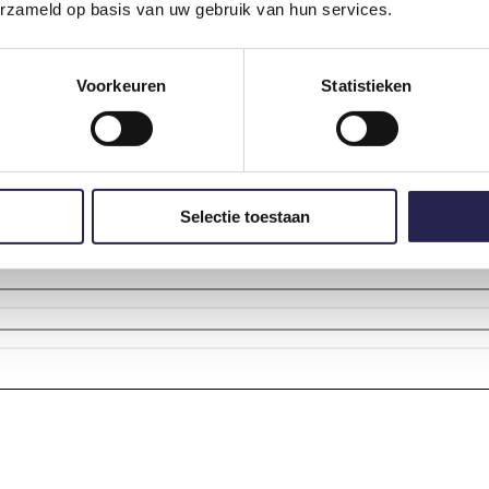
erzameld op basis van uw gebruik van hun services.
Voorkeuren
Statistieken
n Schiedam Beweegt? Neem contact met ons op en we komen snel bij je
Selectie toestaan
Achternaam