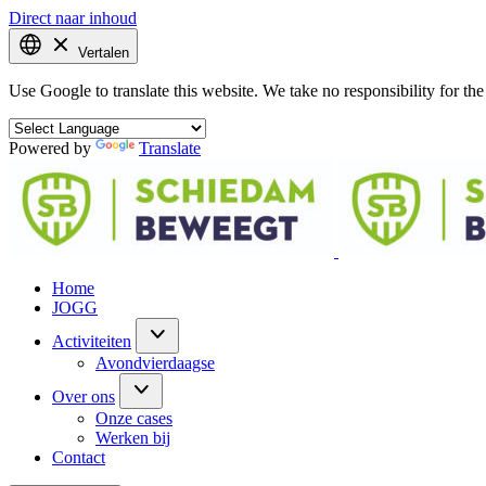
Direct naar inhoud
Vertalen
Use Google to translate this website. We take no responsibility for the 
Powered by
Translate
Home
JOGG
Activiteiten
Avondvierdaagse
Over ons
Onze cases
Werken bij
Contact