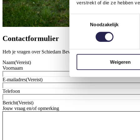
verstrekt of die ze hebben v
Toestemmingsselectie
Noodzakelijk
Contactformulier
Heb je vragen over Schiedam Beweegt of activiteiten/programma’s va
Weigeren
Naam
(Vereist)
Voornaam
E-mailadres
(Vereist)
Telefoon
Bericht
(Vereist)
Jouw vraag en/of opmerking