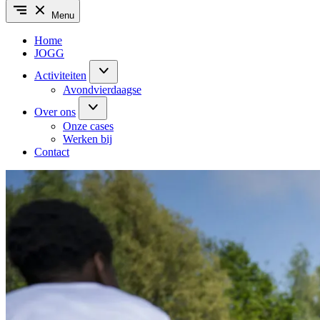
Menu
Home
JOGG
Activiteiten
Avondvierdaagse
Over ons
Onze cases
Werken bij
Contact