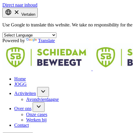
Direct naar inhoud
Vertalen
Use Google to translate this website. We take no responsibility for the 
Powered by
Translate
Home
JOGG
Activiteiten
Avondvierdaagse
Over ons
Onze cases
Werken bij
Contact