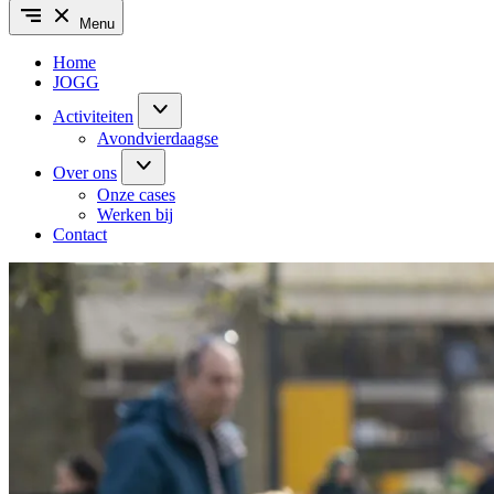
Menu
Home
JOGG
Activiteiten
Avondvierdaagse
Over ons
Onze cases
Werken bij
Contact