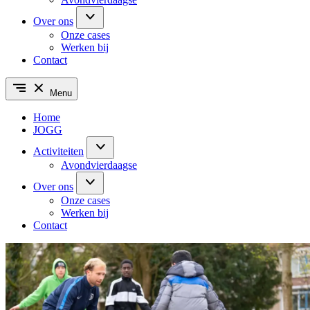
Over ons
Onze cases
Werken bij
Contact
Menu
Home
JOGG
Activiteiten
Avondvierdaagse
Over ons
Onze cases
Werken bij
Contact