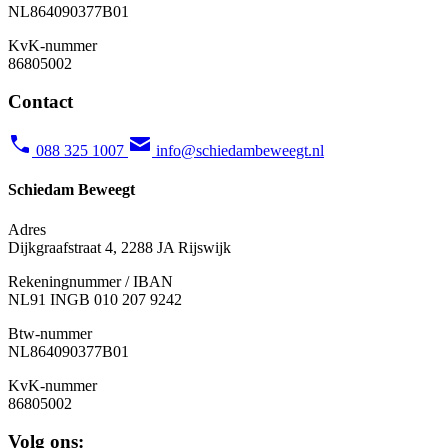
NL
864090377B01
KvK-nummer
86805002
Contact
088 325 1007
info@schiedambeweegt.nl
Schiedam Beweegt
Adres
Dijkgraafstraat 4, 2288 JA Rijswijk
Rekeningnummer / IBAN
NL91 INGB 010 207 9242
Btw-nummer
NL
864090377B01
KvK-nummer
86805002
Volg ons: