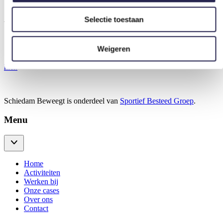
Selectie toestaan
Wij brengen beweging in het leven van een ander.
Weigeren
Samenwerken, of meer informatie over Schiedam Beweegt?
Klik
hier
.
Schiedam Beweegt is onderdeel van
Sportief Besteed Groep
.
Menu
Home
Activiteiten
Werken bij
Onze cases
Over ons
Contact