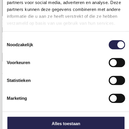
partners voor social media, adverteren en analyse. Deze
partners kunnen deze gegevens combineren met andere
informatie die u aan ze heeft verstrekt of die ze hebben
0 van 500 max. aantal karakters
verzameld op basis van uw gebruik van hun services.
Bestand
Max. bestandsgrootte: 64 MB.
Toestemmingsselectie
Accepteer algemene voorwaarden
(Vereist)
Noodzakelijk
Ik ben akkoord met de algemene voorwaarden.
Versturen
Voorkeuren
Algemene informatie
Statistieken
Marketing
Alles toestaan