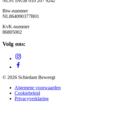
NL91 INGB 010 207 9242
Btw-nummer
NL
864090377B01
KvK-nummer
86805002
Volg ons:
© 2026 Schiedam Beweegt
Algemene voorwaarden
Cookiebeleid
Privacyverklaring