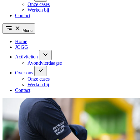
Onze cases
Werken bij
Contact
Menu
Home
JOGG
Activiteiten
Avondvierdaagse
Over ons
Onze cases
Werken bij
Contact