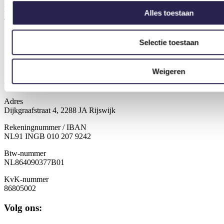
KvK-nummer
Alles toestaan
86805002
Contact
Selectie toestaan
088 325 1007
info@schiedambeweegt.nl
Weigeren
Schiedam Beweegt
Adres
Dijkgraafstraat 4, 2288 JA Rijswijk
Rekeningnummer / IBAN
NL91 INGB 010 207 9242
Btw-nummer
NL
864090377B01
KvK-nummer
86805002
Volg ons: