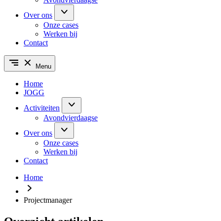
Over ons
Onze cases
Werken bij
Contact
Menu
Home
JOGG
Activiteiten
Avondvierdaagse
Over ons
Onze cases
Werken bij
Contact
Home
Projectmanager