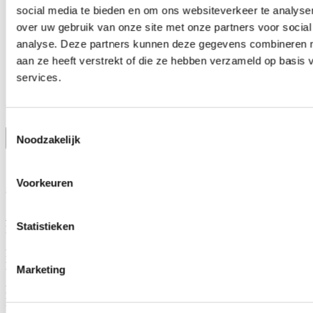
social media te bieden en om ons websiteverkeer te analyse
Home
over uw gebruik van onze site met onze partners voor social
Activiteiten
Werken bij
analyse. Deze partners kunnen deze gegevens combineren me
Onze cases
aan ze heeft verstrekt of die ze hebben verzameld op basis
Over ons
services.
Contact
Contact
Toestemmingsselectie
Noodzakelijk
088 325 1007
info@schiedambeweegt.nl
Voorkeuren
Schiedam Beweegt
Adres
Statistieken
Dijkgraafstraat 4, 2288 JA Rijswijk
Rekeningnummer / IBAN
NL91 INGB 010 207 9242
Marketing
Btw-nummer
NL
864090377B01