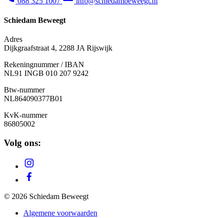
088 325 1007
info@schiedambeweegt.nl
Schiedam Beweegt
Adres
Dijkgraafstraat 4, 2288 JA Rijswijk
Rekeningnummer / IBAN
NL91 INGB 010 207 9242
Btw-nummer
NL
864090377B01
KvK-nummer
86805002
Volg ons:
© 2026 Schiedam Beweegt
Algemene voorwaarden