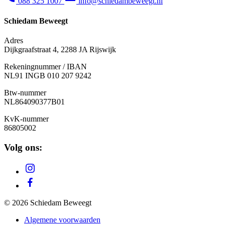
088 325 1007
info@schiedambeweegt.nl
Schiedam Beweegt
Adres
Dijkgraafstraat 4, 2288 JA Rijswijk
Rekeningnummer / IBAN
NL91 INGB 010 207 9242
Btw-nummer
NL
864090377B01
KvK-nummer
86805002
Volg ons:
© 2026 Schiedam Beweegt
Algemene voorwaarden