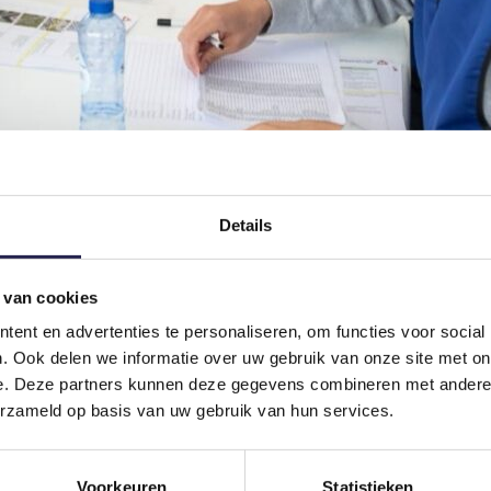
Details
ng die de kracht van samenwerking in de regio ontketent. Met onze sam
aagse en alle SBG-werkmaatschappijen, hebben we een platform gecreë
 van cookies
ent en advertenties te personaliseren, om functies voor social
. Ook delen we informatie over uw gebruik van onze site met on
e. Deze partners kunnen deze gegevens combineren met andere i
erzameld op basis van uw gebruik van hun services.
Voorkeuren
Statistieken