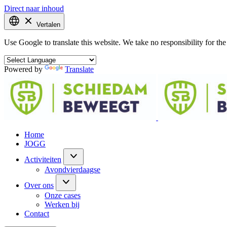
Direct naar inhoud
Vertalen
Use Google to translate this website. We take no responsibility for the 
Powered by
Translate
Home
JOGG
Activiteiten
Avondvierdaagse
Over ons
Onze cases
Werken bij
Contact