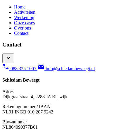
Home
Activiteiten
Werken bij
Onze cases
Over ons
Contact
Contact
088 325 1007
info@schiedambeweegt.nl
Schiedam Beweegt
Adres
Dijkgraafstraat 4, 2288 JA Rijswijk
Rekeningnummer / IBAN
NL91 INGB 010 207 9242
Btw-nummer
NL
864090377B01