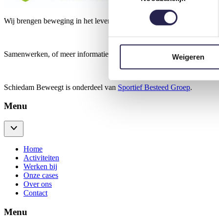
Wij brengen beweging in het leven van een ander.
Samenwerken, of meer informatie over Schiedam Beweegt?
Klik hier
Weigeren
Schiedam Beweegt is onderdeel van
Sportief Besteed Groep
.
Menu
Home
Activiteiten
Werken bij
Onze cases
Over ons
Contact
Menu