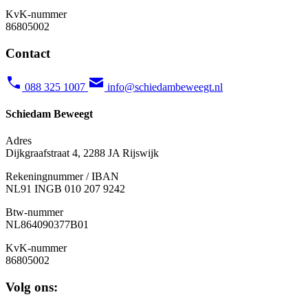
KvK-nummer
86805002
Contact
088 325 1007
info@schiedambeweegt.nl
Schiedam Beweegt
Adres
Dijkgraafstraat 4, 2288 JA Rijswijk
Rekeningnummer / IBAN
NL91 INGB 010 207 9242
Btw-nummer
NL
864090377B01
KvK-nummer
86805002
Volg ons: