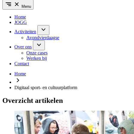
Menu
Home
JOGG
Activiteiten
Avondvierdaagse
Over ons
Onze cases
Werken bij
Contact
Home
Digitaal sport- en cultuurplatform
Overzicht artikelen