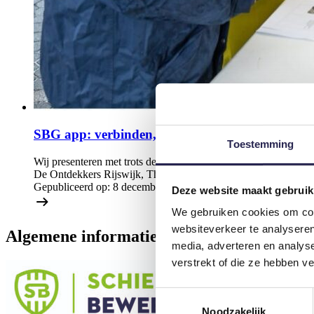
SBG app: verbinden, organiseren & inspireren
Toestemming
Wij presenteren met trots de SBG app, een innovatieve oplossi
De Ontdekkers Rijswijk, The Real Social, Happy Fit, Avond4d
Gepubliceerd op:
8 december 2025
Deze website maakt gebruik
We gebruiken cookies om cont
websiteverkeer te analyseren
Algemene informatie
media, adverteren en analys
verstrekt of die ze hebben v
Toestemmingsselectie
Noodzakelijk