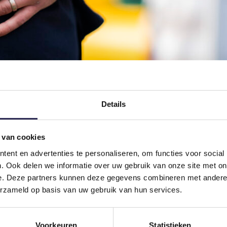
deren in beweging krijgt
Details
rten en bewegen. Er zijn activiteiten op scholen, in wijken, op pleinen
n weg naar sport vanzelf. Voor anderen is…
 van cookies
ent en advertenties te personaliseren, om functies voor social
. Ook delen we informatie over uw gebruik van onze site met on
e. Deze partners kunnen deze gegevens combineren met andere i
erzameld op basis van uw gebruik van hun services.
Voorkeuren
Statistieken