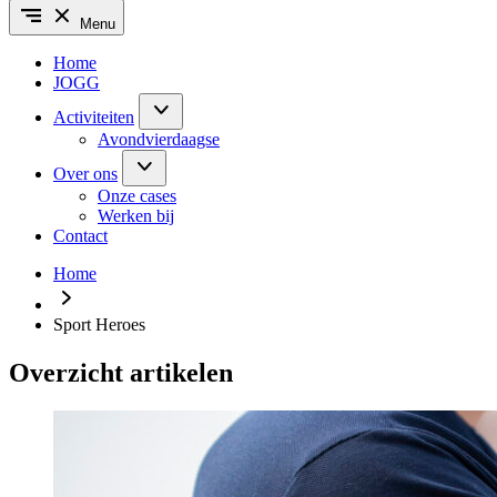
Menu
Home
JOGG
Activiteiten
Avondvierdaagse
Over ons
Onze cases
Werken bij
Contact
Home
Sport Heroes
Overzicht artikelen