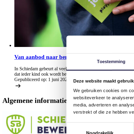
Van aanbod naar bereik: hoe Schiedam meer kin
Toestemming
In Schiedam gebeurt al veel om kinderen te stimuleren om te spo
dat ieder kind ook wordt bereikt. Sommige kinderen vinden hu
Gepubliceerd op:
1 juni 2026
Deze website maakt gebruik
We gebruiken cookies om cont
websiteverkeer te analyseren
Algemene informatie
media, adverteren en analys
verstrekt of die ze hebben v
Toestemmingsselectie
Noodzakelijk