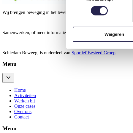
Wij brengen beweging in het leven van een ander.
Samenwerken, of meer informatie over Schiedam Beweegt?
Klik hier
Weigeren
Schiedam Beweegt is onderdeel van
Sportief Besteed Groep
.
Menu
Home
Activiteiten
Werken bij
Onze cases
Over ons
Contact
Menu