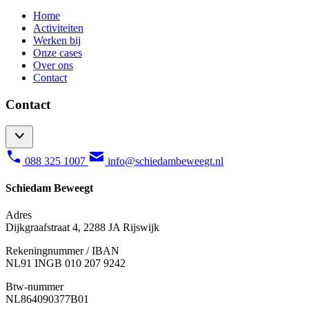
Home
Activiteiten
Werken bij
Onze cases
Over ons
Contact
Contact
088 325 1007
info@schiedambeweegt.nl
Schiedam Beweegt
Adres
Dijkgraafstraat 4, 2288 JA Rijswijk
Rekeningnummer / IBAN
NL91 INGB 010 207 9242
Btw-nummer
NL
864090377B01