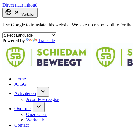
Direct naar inhoud
Vertalen
Use Google to translate this website. We take no responsibility for the 
Powered by
Translate
Home
JOGG
Activiteiten
Avondvierdaagse
Over ons
Onze cases
Werken bij
Contact