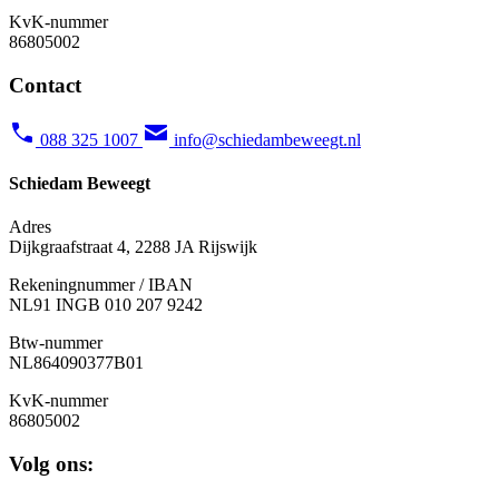
KvK-nummer
86805002
Contact
088 325 1007
info@schiedambeweegt.nl
Schiedam Beweegt
Adres
Dijkgraafstraat 4, 2288 JA Rijswijk
Rekeningnummer / IBAN
NL91 INGB 010 207 9242
Btw-nummer
NL
864090377B01
KvK-nummer
86805002
Volg ons: