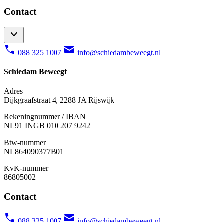
Contact
088 325 1007
info@schiedambeweegt.nl
Schiedam Beweegt
Adres
Dijkgraafstraat 4, 2288 JA Rijswijk
Rekeningnummer / IBAN
NL91 INGB 010 207 9242
Btw-nummer
NL
864090377B01
KvK-nummer
86805002
Contact
088 325 1007
info@schiedambeweegt.nl